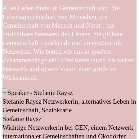
Alles Leben findet in Gemeinschaft statt: die
Lebensgemeinschaft von Menschen, die
Gemeinschaft von Mensch und Natur , das
unsichtbare Netzwerk des Lebens, die globale
Gemeinschaft – stärkende und unterstützende
Netzwerke. Wie betten wir uns in größere
Zusammenhänge ein? Eine Reise durch ein weites
Netzwerk und unsere Vision einer größeren
Wirksamkeit.
Stefanie Raysz
Netzwerkerin, alternatives Leben in
Gemeinschaft, Soziokratie
Stefanie Raysz
Wichtige Netzwerkerin bei GEN, einem Netzwerk
internationaler Gemeinschaften und Ökodörfer.