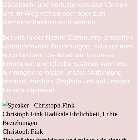
Gedanken- und Verhaltensmuster können
uns im Weg stehen oder aber zum
Gemeinschaftsbaustoff werden.
Bei uns in der Nature Community entstehen
vertrauensvolle Beziehungen, mitunter aber
auch Gräben. Die Arbeit an Traumata,
Emotionen und Glaubenssätzen kann uns
auf magische Weise unsere Verbindung
bewusst machen. Begleite uns auf unserer
Forschungsreise!
Christoph Fink
Radikale Ehrlichkeit, Echte
Beziehungen
Christoph Fink