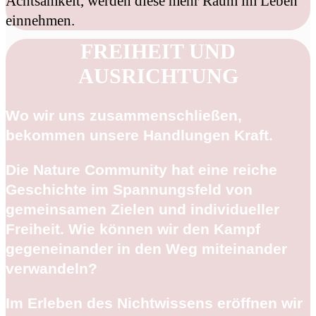
Achtsamkeit, werden diese mehr Raum im Leben
einnehmen.
FREIHEIT UND
AUSRICHTUNG
Wo wir uns zusammenschließen,
bekommen unsere Handlungen Kraft.
Die Nature Community hat eine reiche
Geschichte im Spannungsfeld von
gemeinsamen Zielen und individueller
Freiheit. Wie können wir den Kampf
gegeneinander in den Weg miteinander
verwandeln?
Im Erleben des Nichtwissens eröffnen wir