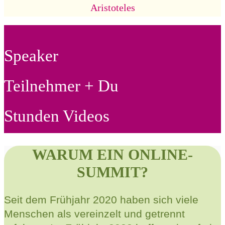
Aristoteles
Speaker
Teilnehmer + Du
Stunden Videos
WARUM EIN ONLINE-
SUMMIT?
Seit dem Frühjahr 2020 haben sich viele
Menschen als vereinzelt und getrennt