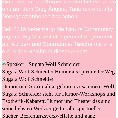
Sinne und unser Körper können helfen, wenn
uns auf dem Weg Ängste, Taubheit und alte
Denkgewohnheiten begegnen.
Seit 2019 beherbergt die Nature Community
regelmäßig Veranstaltungen mit Augenmerk
auf Körper- und Spürräume. Tauche mit uns
ein in den Reichtum dieser Arbeit!
Sugata Wolf Schneider
Humor als spiritueller Weg
Sugata Wolf Schneider
Humor und Spiritualität gehören zusammen! Wolf
Sugata Schneider steht für Humor-Workshops und
Esotherik-Kabarett. Humor und Theater das sind
seine liebsten Werkzeuge für alle spirituellen
Sucher, Beziehungsverzweifelte und ganz