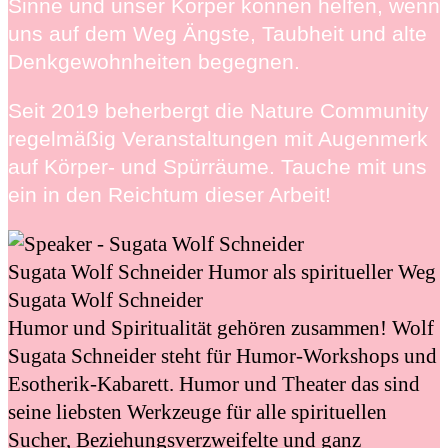
Sinne und unser Körper können helfen, wenn
uns auf dem Weg Ängste, Taubheit und alte
Denkgewohnheiten begegnen.
Seit 2019 beherbergt die Nature Community
regelmäßig Veranstaltungen mit Augenmerk
auf Körper- und Spürräume. Tauche mit uns
ein in den Reichtum dieser Arbeit!
Sugata Wolf Schneider
Humor als spiritueller Weg
Sugata Wolf Schneider
Humor und Spiritualität gehören zusammen! Wolf
Sugata Schneider steht für Humor-Workshops und
Esotherik-Kabarett. Humor und Theater das sind
seine liebsten Werkzeuge für alle spirituellen
Sucher, Beziehungsverzweifelte und ganz