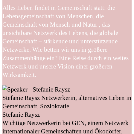
Alles Leben findet in Gemeinschaft statt: die
Lebensgemeinschaft von Menschen, die
Gemeinschaft von Mensch und Natur , das
unsichtbare Netzwerk des Lebens, die globale
Gemeinschaft – stärkende und unterstützende
Netzwerke. Wie betten wir uns in größere
Zusammenhänge ein? Eine Reise durch ein weites
Netzwerk und unsere Vision einer größeren
Wirksamkeit.
Stefanie Raysz
Netzwerkerin, alternatives Leben in
Gemeinschaft, Soziokratie
Stefanie Raysz
Wichtige Netzwerkerin bei GEN, einem Netzwerk
internationaler Gemeinschaften und Ökodörfer.