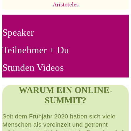
Aristoteles
Speaker
Teilnehmer + Du
Stunden Videos
WARUM EIN ONLINE-
SUMMIT?
Seit dem Frühjahr 2020 haben sich viele
Menschen als vereinzelt und getrennt