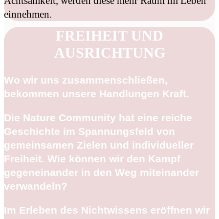
Achtsamkeit, werden diese mehr Raum im Leben
einnehmen.
FREIHEIT UND
AUSRICHTUNG
Wo wir uns zusammenschließen,
bekommen unsere Handlungen Kraft.
Die Nature Community hat eine reiche
Geschichte im Spannungsfeld von
gemeinsamen Zielen und individueller
Freiheit. Wie können wir den Kampf
gegeneinander in den Weg miteinander
verwandeln?
Im Erleben des Nichtwissens eröffnen wir