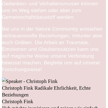
Gedanken- und Verhaltensmuster können
uns im Weg stehen oder aber zum
Gemeinschaftsbaustoff werden.
Bei uns in der Nature Community entstehen
vertrauensvolle Beziehungen, mitunter aber
auch Gräben. Die Arbeit an Traumata,
Emotionen und Glaubenssätzen kann uns
auf magische Weise unsere Verbindung
bewusst machen. Begleite uns auf unserer
Forschungsreise!
Christoph Fink
Radikale Ehrlichkeit, Echte
Beziehungen
Christoph Fink